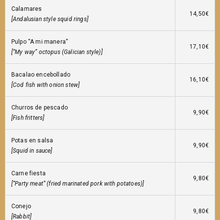
Calamares
14,50€
[Andalusian style squid rings]
Pulpo “A mi manera”
17,10€
[“My way” octopus (Galician style)]
Bacalao encebollado
16,10€
[Cod fish with onion stew]
Churros de pescado
9,90€
[Fish fritters]
Potas en salsa
9,90€
[Squid in sauce]
Carne fiesta
9,80€
[“Party meat” (fried marinated pork with potatoes)]
Conejo
9,80€
[Rabbit]