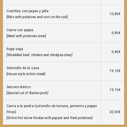
Costillas con papas y piña
10,80€
[Ribs with potatoes and corn on the cob]
Carne con papas
9,80€
[Meat with potatoes stew]
Ropa vieja
9,80€
[Shredded beef, chicken and chickpea stew]
Solomillo de la casa
19,10€
[House style sirloin steak]
Secreto ibérico
19,10€
[Special cut of Iberian pork]
Carne a la piedra (solomillo de ternera, pimiento y papas
fritas)
20,00€
[Sirloin hot stone fondue with pepper and fried potatoes]