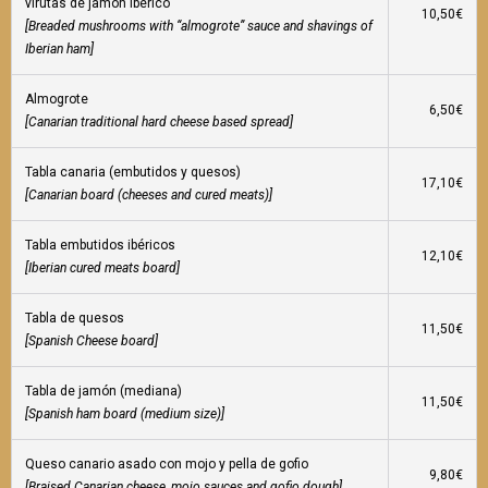
virutas de jamón Ibérico
10,50€
[Breaded mushrooms with “almogrote” sauce and shavings of
Iberian ham]
Almogrote
6,50€
[Canarian traditional hard cheese based spread]
Tabla canaria (embutidos y quesos)
17,10€
[Canarian board (cheeses and cured meats)]
Tabla embutidos ibéricos
12,10€
[Iberian cured meats board]
Tabla de quesos
11,50€
[Spanish Cheese board]
Tabla de jamón (mediana)
11,50€
[Spanish ham board (medium size)]
Queso canario asado con mojo y pella de gofio
9,80€
[Braised Canarian cheese, mojo sauces and gofio dough]