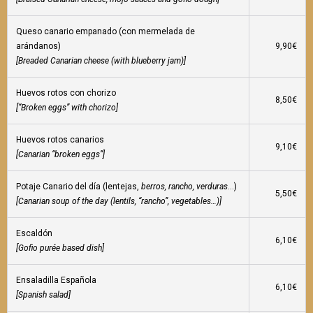
Queso canario empanado (con mermelada de
arándanos)
9,90€
[Breaded Canarian cheese (with blueberry jam)]
Huevos rotos con chorizo
8,50€
[“Broken eggs” with chorizo]
Huevos rotos canarios
9,10€
[Canarian “broken eggs”]
Potaje Canario del día (lentejas,
berros, rancho, verduras
…)
5,50€
[Canarian soup of the day (lentils, “rancho”, vegetables…)]
Escaldón
6,10€
[Gofio purée based dish]
Ensaladilla Española
6,10€
[Spanish salad]