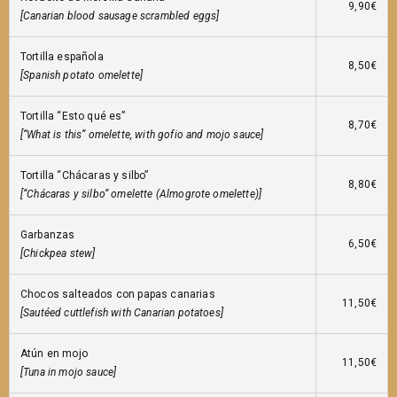
9,90€
[Canarian blood sausage scrambled eggs]
Tortilla española
8,50€
[Spanish potato omelette]
Tortilla “Esto qué es”
8,70€
[“What is this” omelette, with gofio and mojo sauce]
Tortilla “Chácaras y silbo”
8,80€
[“Chácaras y silbo” omelette (Almogrote omelette)]
Garbanzas
6,50€
[Chickpea stew]
Chocos salteados con papas canarias
11,50€
[Sautéed cuttlefish with Canarian potatoes]
Atún en mojo
11,50€
[Tuna in mojo sauce]