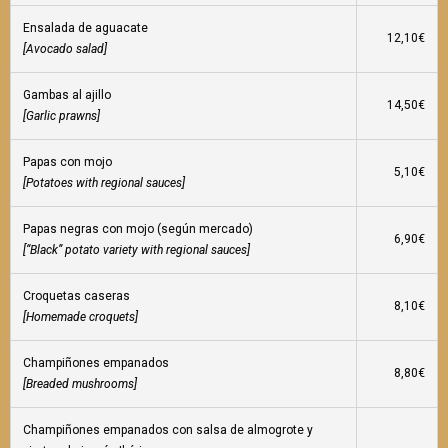
Ensalada de aguacate
12,10€
[Avocado salad]
Gambas al ajillo
14,50€
[Garlic prawns]
Papas con mojo
5,10€
[Potatoes with regional sauces]
Papas negras con mojo (según mercado)
6,90€
[“Black” potato variety with regional sauces]
Croquetas caseras
8,10€
[Homemade croquets]
Champiñones empanados
8,80€
[Breaded mushrooms]
Champiñones empanados con salsa de almogrote y