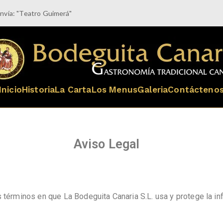
anvía: "Teatro Guimerá"
Bodeguita C
Aunténtica Gastronomia Tradici
Inicio
Historia
La Carta
Los Menus
Galeria
Contácteno
Aviso Legal
s términos en que La Bodeguita Canaria S.L. usa y protege la i